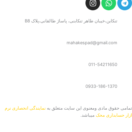
n
h
e
s
a
l
t
t
e
تنکابن،خیبان طاهر تنکابنی، پاساژ طالقانی،پلاک B8
a
s
g
g
a
r
r
p
a
mahakespad@gmail.com
a
p
m
m
011-54211650
0933-186-1370
تمامی حقوق مادی ومعنوی این سایت متعلق به
نمایندگی انحصاری نرم
ازار حسابداری محک
میباشد.