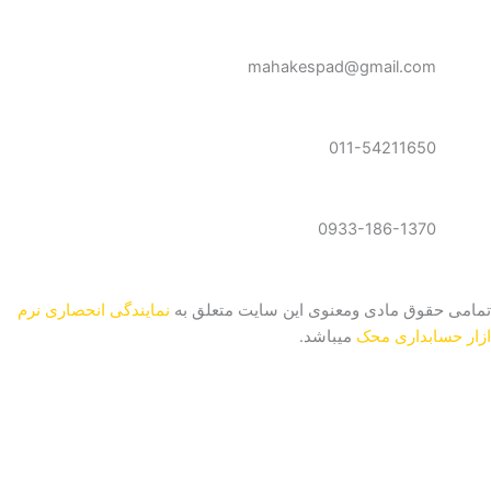
a
s
g
g
a
r
r
p
a
mahakespad@gmail.com
a
p
m
m
011-54211650
0933-186-1370
تمامی حقوق مادی ومعنوی این سایت متعلق به
نمایندگی انحصاری نرم
ازار حسابداری محک
میباشد.