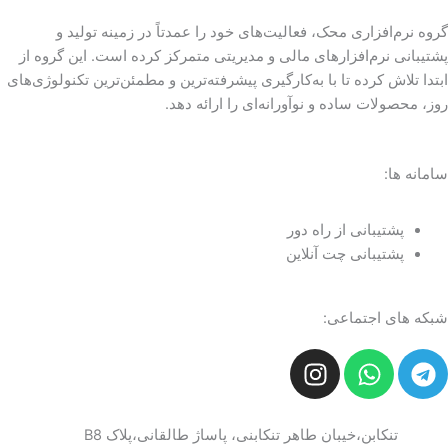
گروه نرم‌افزاری محک، فعالیت‌های خود را عمدتاً در زمینه تولید و
پشتیبانی نرم‌افزارهای مالی و مدیریتی متمرکز کرده است. این گروه از
ابتدا تلاش کرده تا با به‌کارگیری پیشرفته‌ترین و مطمئن‌ترین تکنولوژی‌های
روز، محصولات ساده و نوآورانه‌ای را ارائه دهد.
سامانه ها:
پشتیبانی از راه دور
پشتیبانی چت آنلاین
شبکه های اجتماعی:
I
W
T
n
h
e
s
a
l
t
t
e
تنکابن،خیبان طاهر تنکابنی، پاساژ طالقانی،پلاک B8