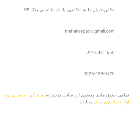
s
a
l
t
t
e
تنکابن،خیبان طاهر تنکابنی، پاساژ طالقانی،پلاک B8
a
s
g
g
a
r
r
p
a
mahakespad@gmail.com
a
p
m
m
011-54211650
0933-186-1370
تمامی حقوق مادی ومعنوی این سایت متعلق به
نمایندگی انحصاری نرم
ازار حسابداری محک
میباشد.