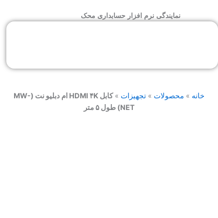
رش
نمایندگی نرم افزار حسابداری محک
ه
حتوا
خانه
»
محصولات
»
تجهیزات
»
کابل HDMI ۴K ام دبلیو نت (MW-
NET) طول ۵ متر