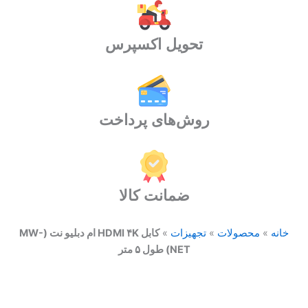
(MW-
NET)
طول
تحویل اکسپرس
5
متر
عدد
روش‌های پرداخت
ضمانت کالا
خانه
»
محصولات
»
تجهیزات
»
کابل HDMI ۴K ام دبلیو نت (MW-
NET) طول ۵ متر