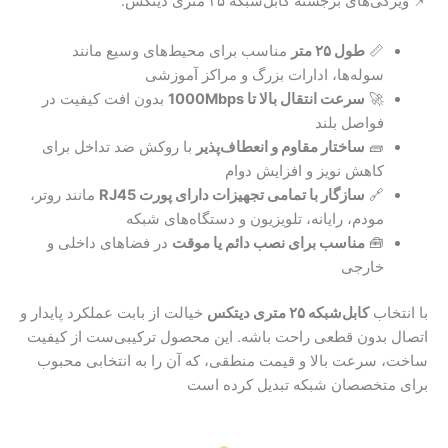
📌 ویژگی‌های برجسته کابل‌شبکه ۲۵ متری دیتکس:
📏
طول ۲۵ متر
مناسب برای محیط‌های وسیع مانند
سوله‌ها، ادارات بزرگ و مراکز آموزشی
🚀
سرعت انتقال بالا تا 1000Mbps
بدون افت کیفیت در
فواصل بلند
🧱
ساختار مقاوم و انعطاف‌پذیر
با روکش ضد تداخل برای
کاهش نویز و افزایش دوام
🔗
سازگار با تمامی تجهیزات دارای پورت RJ45
مانند روتر،
مودم، رایانه، تلویزیون و دستگاه‌های شبکه
🧰
مناسب برای نصب دائم یا موقت
در فضاهای داخلی و
خارجی
با انتخاب
کابل‌شبکه ۲۵ متری دیتکس
خیالت از بابت عملکرد پایدار و
اتصال بدون قطعی راحت باشه. این محصول ترکیبی‌ست از کیفیت
ساخت، سرعت بالا و قیمت منطقی، که آن را به انتخابی محبوب
برای متخصصان شبکه تبدیل کرده است