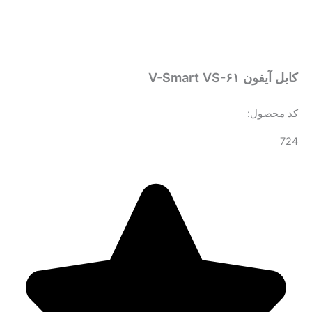
کابل آیفون V-Smart VS-۶۱
کد محصول:
724