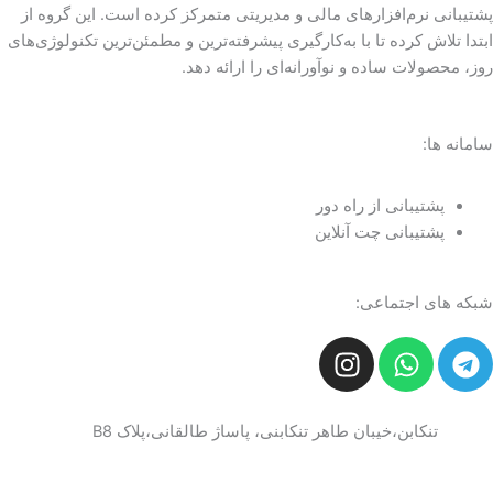
پشتیبانی نرم‌افزارهای مالی و مدیریتی متمرکز کرده است. این گروه از
ابتدا تلاش کرده تا با به‌کارگیری پیشرفته‌ترین و مطمئن‌ترین تکنولوژی‌های
روز، محصولات ساده و نوآورانه‌ای را ارائه دهد.
سامانه ها:
پشتیبانی از راه دور
پشتیبانی چت آنلاین
شبکه های اجتماعی:
I
W
T
n
h
e
s
a
l
t
t
e
تنکابن،خیبان طاهر تنکابنی، پاساژ طالقانی،پلاک B8
a
s
g
g
a
r