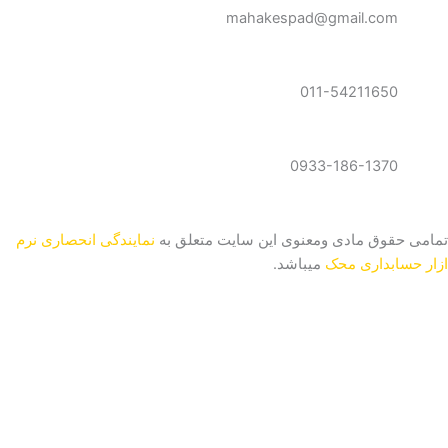
r
p
a
mahakespad@gmail.com
a
p
m
m
011-54211650
0933-186-1370
تمامی حقوق مادی ومعنوی این سایت متعلق به
نمایندگی انحصاری نرم
ازار حسابداری محک
میباشد.