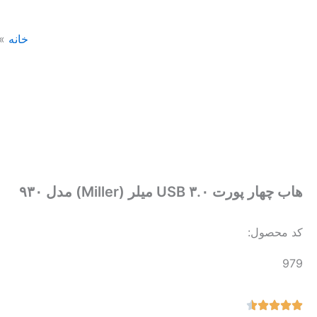
خانه
»
هاب چهار پورت USB ۳.۰ میلر (Miller) مدل ۹۳۰
کد محصول:
979