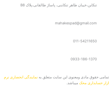
t
t
e
تنکابن،خیبان طاهر تنکابنی، پاساژ طالقانی،پلاک B8
a
s
g
g
a
r
r
p
a
mahakespad@gmail.com
a
p
m
m
011-54211650
0933-186-1370
تمامی حقوق مادی ومعنوی این سایت متعلق به
نمایندگی انحصاری نرم
ازار حسابداری محک
میباشد.