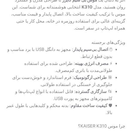
روان هستید، مدل
K310
انتخابی هوشمندانه برای شماست. این
موس با ترکیب کیفیت ساخت بالا، اتصال پایدار و قیمت مناسب،
گزینه‌ای عالی برای استفاده روزمره در خانه، محل کار یا حتی
همراه لپ‌تاپ در سفر است.
ویژگی‌های برجسته
🖱️
اتصال بی‌سیم پایدار
: مجهز به دانگل USB با برد مناسب و
بدون قطع ارتباط.
⚡
مصرف انرژی بهینه
: طراحی شده برای استفاده
طولانی‌مدت با باتری کم‌مصرف.
🎯
طراحی ارگونومیک
: فرم استاندارد و خوش‌دست برای
جلوگیری از خستگی در استفاده طولانی.
📂
سازگاری گسترده
: قابل استفاده با انواع لپ‌تاپ‌ها و
کامپیوترهای مجهز به پورت USB.
🛡️
کیفیت ساخت مقاوم
: بدنه محکم و کلیدهایی با طول عمر
بالا.
چرا موس KAISER K310؟