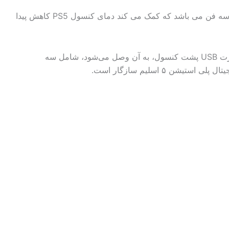
فن خنک کننده Dobe مدل TP5-۱۵۲۳ برای PS5 مناسب برای انواع PS5 ها چه Standard و چه Digital می باشد. این دستگاه دارای سه فن می باشد که کمک می کند دمای کنسول PS5 کاهش پیدا
، به خنک کردن کنسول شما کمک می‌کند! این دستگاه از پورت USB پشت کنسول، به آن وصل می‌شود، شامل سه