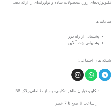
تکنولوژی‌های روز، محصولات ساده و نوآورانه‌ای را ارائه دهد.
سامانه ها:
پشتیبانی از راه دور
پشتیبانی چت آنلاین
شبکه های اجتماعی:
I
W
T
n
h
e
s
a
l
t
t
e
تنکابن،خیابان طاهر تنکابنی، پاساژ طالقانی،پلاک B8
a
s
g
g
a
r
از ساعت 9 صبح تا 7 عصر
r
p
a