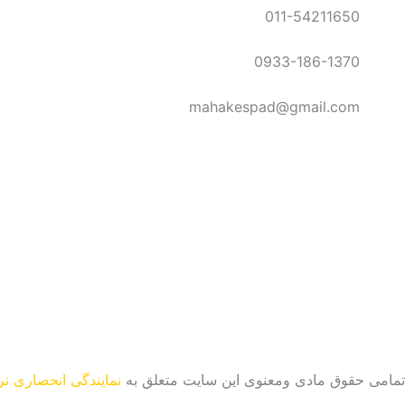
a
p
m
011-54211650
m
0933-186-1370
mahakespad@gmail.com
تمامی حقوق مادی ومعنوی این سایت متعلق به
نمایندگی انحصاری ن