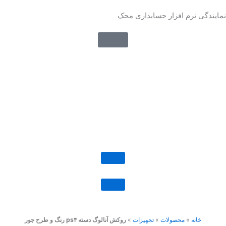
رش
نمایندگی نرم افزار حسابداری محک
ه
حتوا
خانه
»
محصولات
»
تجهیزات
»
روکش آنالوگ دسته ps۴ رنگ و طرح جور