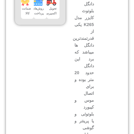
دانگل
تحویل
روش‌های
ضمانت
بلوتوث
اکسپرس
پرداخت
کالا
کایزر مدل
K265 یکی
از
قدرتمندترین
دانگل ها
میباشد که
برد این
دانگل
حدود 20
متر بوده و
برای
اتصال
موس و
کیبورد
بلوتوثی و
یا پرینتر و
گوشی