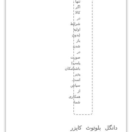
تنها
اگر
کالا
در
شرایط
اولیه
(بدون
باز
شدن
در
صورت
پلمپ)
باشدامکان
پذیر
است.
سپاس
از
همکاری
شما.
دانگل بلوتوث کایزر