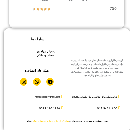
750
سامانه ها:
پشتیبانی از راه دور
پشتیبانی چت آنلاین
گروه نرم‌افزاری محک، فعالیت‌های خود را عمدتاً در زمینه
تولید و پشتیبانی نرم‌افزارهای مالی و مدیریتی متمرکز کرده
است. این گروه از ابتدا تلاش کرده تا با به‌کارگیری
شبکه های اجتماعی:
پیشرفته‌ترین و مطمئن‌ترین تکنولوژی‌های روز، محصولات
ساده و نوآورانه‌ای را ارائه دهد.
I
W
T
n
h
e
s
a
l
t
t
e
تنکابن،خیبان طاهر تنکابنی، پاساژ طالقانی،پلاک B8
mahakespad@gmail.com
a
s
g
g
a
r
r
p
a
0933-186-1370
011-54211650
a
p
m
m
تمامی حقوق مادی ومعنوی این سایت متعلق به
نمایندگی انحصاری نرم ازار حسابداری محک
میباشد.