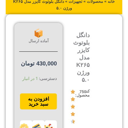
خانه
»
محصولات
»
تجهیزات
»
دانگل بلوتوث کایزر مدل K۲۶۵
ورژن ۵.۰
دانگل
آماده ارسال
بلوتوث
کایزر
مدل
430,000
تومان
K۲۶۵
ورژن
دانگل
دسترسی:
1 در انبار
۵.۰
بلوتوث
کایزر
کد
750
مدل
محصول:
افزودن به
K265
سبد خرید
ورژن
5.0
عدد